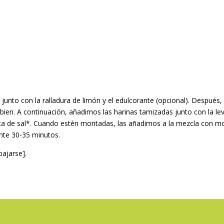
unto con la ralladura de limón y el edulcorante (opcional). Después,
ien. A continuación, añadimos las harinas tamizadas junto con la leva
zca de sal*. Cuando estén montadas, las añadimos a la mezcla con m
nte 30-35 minutos.
bajarse].