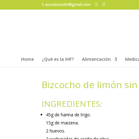
asociacionihf@gmail.com
Home
¿Qué es la IHF?
Alimentación
Medic
Bizcocho de limón sin
INGREDIENTES:
45g de harina de trigo.
15g de maizena.
2 huevos.
2 cucharadas de aceite de oliva.