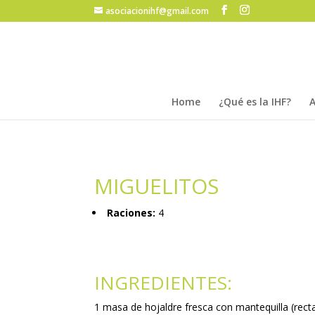
asociacionihf@gmail.com
Home
¿Qué es la IHF?
A
MIGUELITOS
Raciones:
4
INGREDIENTES:
1 masa de hojaldre fresca con mantequilla (rect