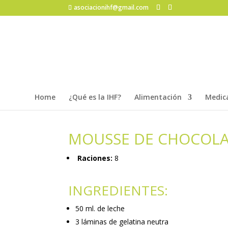
asociacionihf@gmail.com
Home
¿Qué es la IHF?
Alimentación
Medic
MOUSSE DE CHOCOL
Raciones:
8
INGREDIENTES:
50 ml. de leche
3 láminas de gelatina neutra