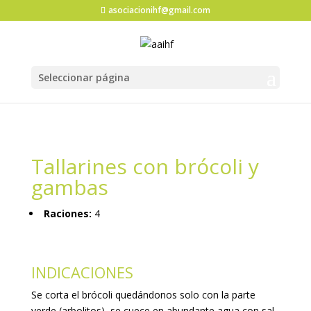
asociacionihf@gmail.com
Seleccionar página
Tallarines con brócoli y
gambas
Raciones:
4
INDICACIONES
Se corta el brócoli quedándonos solo con la parte
verde (arbolitos), se cuece en abundante agua con sal